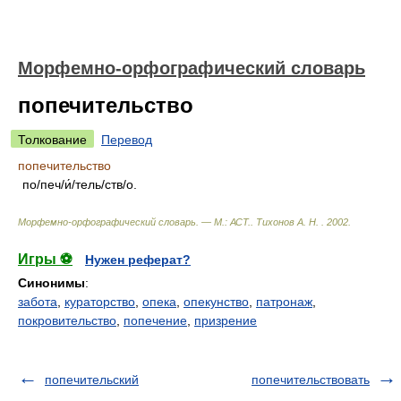
Морфемно-орфографический словарь
попечительство
Толкование
Перевод
попечительство
по/печ/и́/тель/ств/о.
Морфемно-орфографический словарь. — М.: АСТ.
.
Тихонов А. Н.
.
2002
.
Игры ⚽
Нужен реферат?
Синонимы
:
забота
,
кураторство
,
опека
,
опекунство
,
патронаж
,
покровительство
,
попечение
,
призрение
попечительский
попечительствовать